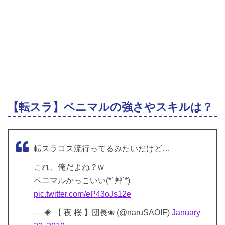
【転スラ】ベニマルの強さやスキルは？
転スラコス流行ってるみたいだけど…
これ、俺だよね？w
ベニマルかっこいい(*´艸`*)
pic.twitter.com/eP43oJs12e
— ◈ 【 夜 桜 】団長❀ (@naruSAOIF)
January