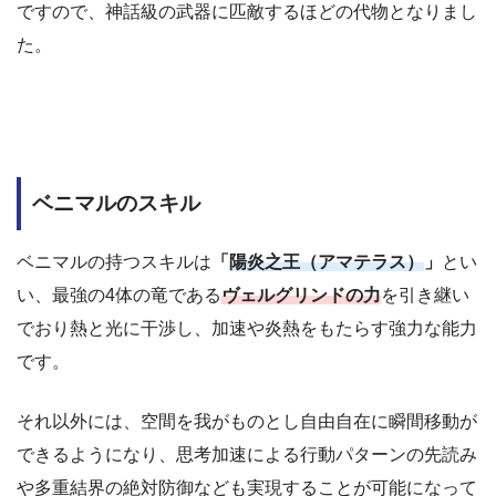
ですので、神話級の武器に匹敵するほどの代物となりまし
た。
ベニマルのスキル
ベニマルの持つスキルは
「
陽炎之王（アマテラス）
」
とい
い、最強の4体の竜である
ヴェルグリンドの力
を引き継い
でおり熱と光に干渉し、加速や炎熱をもたらす強力な能力
です。
それ以外には、空間を我がものとし自由自在に瞬間移動が
できるようになり、思考加速による行動パターンの先読み
や多重結界の絶対防御なども実現することが可能になって