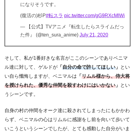
になりそうです。
(復活の)杉P
#転スラ
pic.twitter.com/gG9RXcMlWi
— 【公式】TVアニメ『転生したらスライムだっ
た件』 (@ten_sura_anime)
July 21, 2020
そして、私が1番好きな名言がここのシーンでありベニマ
ル達に対して、ゲルドが
「
自分の命で許してほしい
」
とい
い自ら懺悔しますが、ベニマルは
「
リムル様から、侍大将
を授けられた、優秀な仲間を殺すわけにはいかない
」
とい
うシーンです。
自身の村の仲間をオーク達に殺されてしまったにもかかわ
らず、ベニマルの心はリムルに感謝をし前を向いて歩いて
いこうというシーンでしたが、とても感動した自分がいま