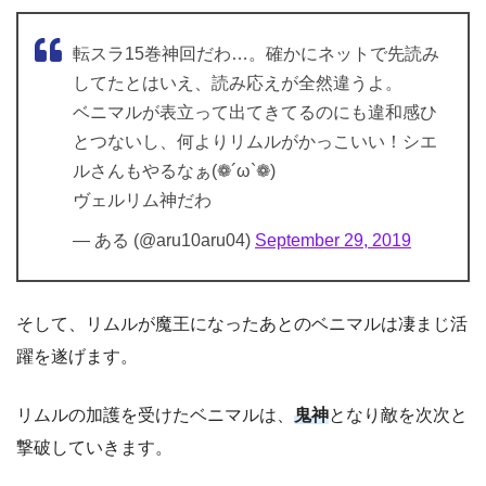
転スラ15巻神回だわ…。確かにネットで先読み
してたとはいえ、読み応えが全然違うよ。
ベニマルが表立って出てきてるのにも違和感ひ
とつないし、何よりリムルがかっこいい！シエ
ルさんもやるなぁ(❁´ω`❁)
ヴェルリム神だわ
— ある (@aru10aru04)
September 29, 2019
そして、リムルが魔王になったあとのベニマルは凄まじ活
躍を遂げます。
リムルの加護を受けたベニマルは、
鬼神
となり敵を次次と
撃破していきます。