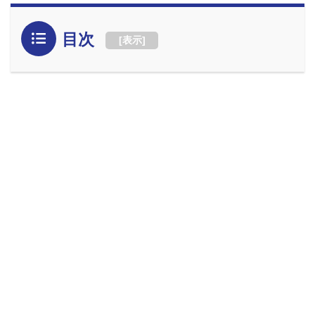
目次
[
表示
]