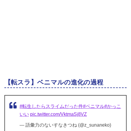
【転スラ】ベニマルの進化の過程
#転生したらスライムだった件
#ベニマル
#かっこ
いい
pic.twitter.com/VktmaSj8VZ
— 語彙力のないすなきつね (@z_sunaneko)