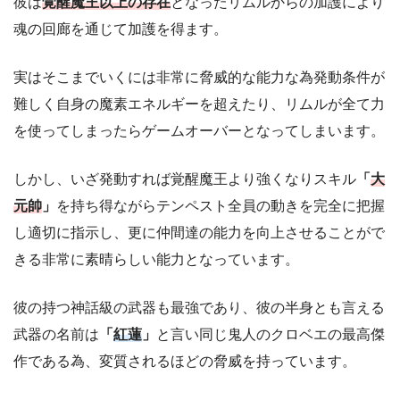
彼は
覚醒魔王以上の存在
となったリムルからの加護により
魂の回廊を通じて加護を得ます。
実はそこまでいくには非常に脅威的な能力な為発動条件が
難しく自身の魔素エネルギーを超えたり、リムルが全て力
を使ってしまったらゲームオーバーとなってしまいます。
しかし、いざ発動すれば覚醒魔王より強くなりスキル
「
大
元帥
」
を持ち得ながらテンペスト全員の動きを完全に把握
し適切に指示し、更に仲間達の能力を向上させることがで
きる非常に素晴らしい能力となっています。
彼の持つ神話級の武器も最強であり、彼の半身とも言える
武器の名前は
「
紅蓮
」
と言い同じ鬼人のクロベエの最高傑
作である為、変質されるほどの脅威を持っています。