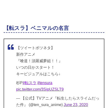
【転スラ】ベニマルの名言
【ツイートボツネタ】
新作アニメ
『喰道！須羅威夢組！！』
いつの日かスタート！
キービジュアルはこちら↓
杉P
#転スラ
#tensura
pic.twitter.com/3SipUZSLT9
— 【公式】TVアニメ『転生したらスライムだっ
た件』 (@ten_sura_anime)
June 23, 2020