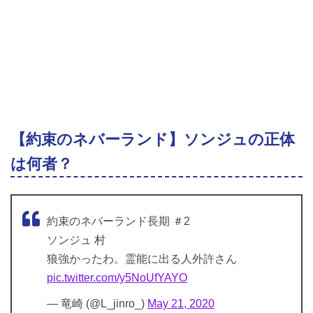
【約束のネバーランド】ソンジュの正体
は何者？
約束のネバーランド長期 ＃2
ソンジュ 村
狼強かったわ。霊能に出る人外許さん
pic.twitter.com/y5NoUfYAYO
— 竜崎 (@L_jinro_)
May 21, 2020