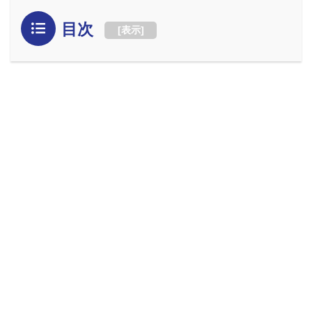
目次
[
表示
]