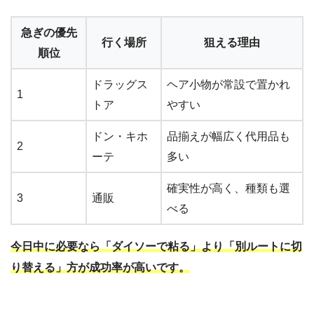
急ぎの優先
行く場所
狙える理由
順位
ドラッグス
ヘア小物が常設で置かれ
1
トア
やすい
ドン・キホ
品揃えが幅広く代用品も
2
ーテ
多い
確実性が高く、種類も選
3
通販
べる
今日中に必要なら「ダイソーで粘る」より「別ルートに切
り替える」方が成功率が高いです。