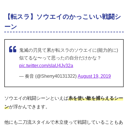
【転スラ】ソウエイのかっこいい戦闘シ
ーン
鬼滅の刃見て累が転スラのソウエイに(能力的に)
似てるな〜って思ったの自分だけかな？
pic.twitter.com/sIaU4Jv32a
— 奏音 (@Sherry40131322)
August 19, 2019
ソウエイの戦闘シーンといえば
糸を使い敵を捕らえるシー
ン
が浮かんできます。
他にも二刀流スタイルで木立使って戦闘していることもあ