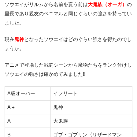
ソウエイがリルムから名前を貰う前は
大鬼族（オー
ガ
）
の
里長であり親友のベニマルと同じぐらいの強さを持ってい
ました。
現在
鬼神
となったソウエイはどのぐらい強さを得たのでし
ょうか。
アニメで登場した戦闘シーンから魔物たちをランク付けし
ソウエイの強さは確かめてみました!!
A級オーバー
イフリート
A＋
鬼神
A
大鬼族
B
ゴブ・ゴブリン〈リザードマン