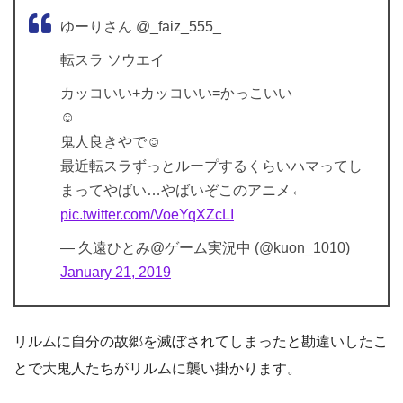
ゆーりさん @_faiz_555_
転スラ ソウエイ
カッコいい+カッコいい=かっこいい
☺️
鬼人良きやで☺️
最近転スラずっとループするくらいハマってし
まってやばい…やばいぞこのアニメ←
pic.twitter.com/VoeYqXZcLI
— 久遠ひとみ@ゲーム実況中 (@kuon_1010)
January 21, 2019
リルムに自分の故郷を滅ぼされてしまったと勘違いしたこ
とで大鬼人たちがリルムに襲い掛かります。