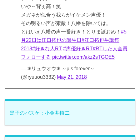
いや～背ぇ高！笑
メガネが似合う我らがイケメン声優！
その明るい声が素敵！八幡を除いては。
とはいえ八幡の声一番好き！とりま誕おめ！
#5
月22日は江口拓也の誕生日
#江口拓也生誕祭
2018
#好きな人RT
#声優好きRT
#RTした人全員
フォローする
pic.twitter.com/akz2sTGOE5
— ❄リュウオウ❄ ～μ’s forever～
(@ryuuou3332)
May 21, 2018
黒子のバスケ：小金井慎二