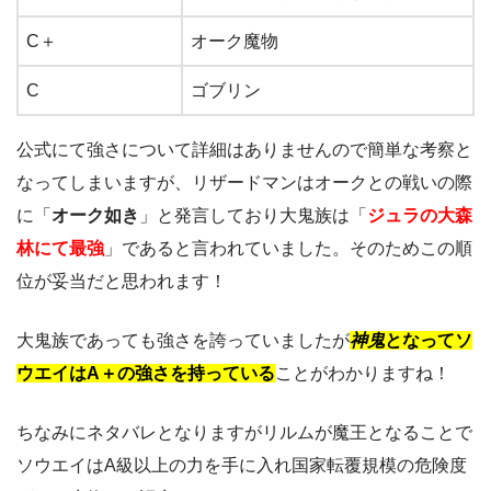
C＋
オーク魔物
C
ゴブリン
公式にて強さについて詳細はありませんので簡単な考察と
なってしまいますが、リザードマンはオークとの戦いの際
に「
オーク如
き
」と発言しており大鬼族は「
ジュラの大森
林にて最強
」であると言われていました。そのためこの順
位が妥当だと思われます！
大鬼族であっても強さを誇っていましたが
神
鬼
と
なってソ
ウエイはA＋の強さを持っている
ことがわかりますね！
ちなみにネタバレとなりますがリルムが魔王となることで
ソウエイはA級以上の力を手に入れ国家転覆規模の危険度