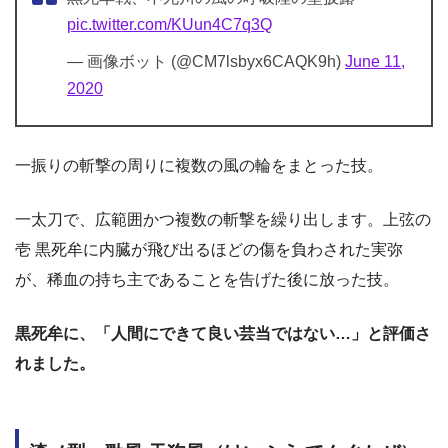
pic.twitter.com/KUun4C7q3Q
— 画像ボット (@CM7lsbyx6CAQK9h)
June 11,
2020
一振りの斬撃の周りに複数の風の輪をまとった技。
一太刀で、広範囲かつ複数の斬撃を繰り出します。上弦の
壱 黒死牟に内臓が飛び出るほどの傷を負わされた実弥
が、稀血の持ち主であることを告げた後に放った技。
黒死牟に、「人間にできて良い芸当ではない…」と評価さ
れました。