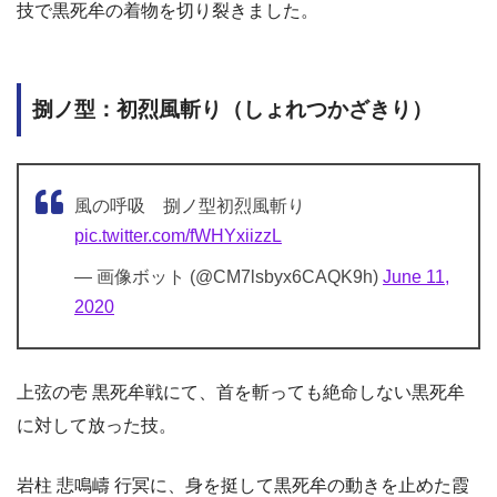
技で黒死牟の着物を切り裂きました。
捌ノ型：初烈風斬り（しょれつかざきり）
風の呼吸 捌ノ型初烈風斬り
pic.twitter.com/fWHYxiizzL
— 画像ボット (@CM7lsbyx6CAQK9h)
June 11,
2020
上弦の壱 黒死牟戦にて、首を斬っても絶命しない黒死牟
に対して放った技。
岩柱 悲鳴嶹 行冥に、身を挺して黒死牟の動きを止めた霞