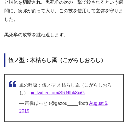
と胴体を切断され、黒死牟の次の一撃で殺されるという瞬
間に、実弥が割って入り、この技を使用して玄弥を守りま
した。
黒死牟の攻撃を跳ね返します。
伍ノ型：木枯らし颪（こがらしおろし）
風の呼吸：伍ノ型 木枯らし颪（こがらしおろ
し）
pic.twitter.com/SRNIhk8xiG
— 画像ぼっと (@gazou____4bot)
August 6,
2019