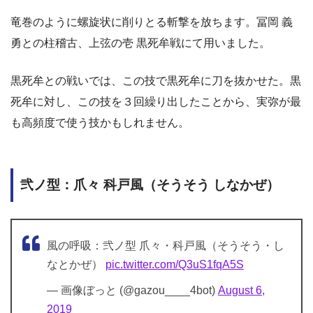
竜巻のように螺旋状に削りとる斬撃を放ちます。冨岡 義
勇との柱稽古、上弦の壱 黒死牟戦にて用いました。
黒死牟との戦いでは、この技で黒死牟に刀を抜かせた。黒
死牟に対し、この技を３回繰り出したことから、実弥が最
も高頻度で使う技かもしれません。
弐ノ型：爪々 科戸風（そうそう しなかぜ）
風の呼吸：弐ノ型 爪々・科戸風（そうそう・し
なとかぜ）
pic.twitter.com/Q3uS1fqA5S
— 画像ぼっと (@gazou____4bot)
August 6,
2019