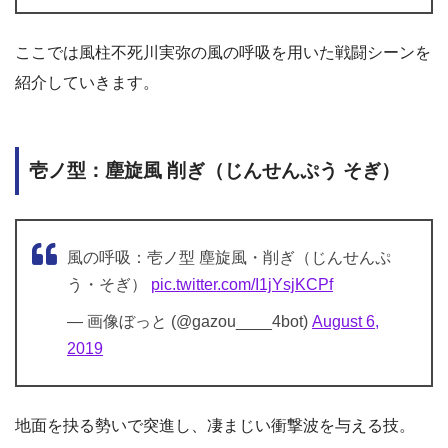
ここでは風柱不死川実弥の風の呼吸を用いた戦闘シーンを
紹介していきます。
壱ノ型：塵旋風 削ぎ（じんせんぷう そぎ）
風の呼吸：壱ノ型 塵旋風・削ぎ（じんせんぷ
う・そぎ）
pic.twitter.com/I1jYsjKCPf
— 画像ぼっと (@gazou____4bot)
August 6,
2019
地面を抉る勢いで突進し、凄まじい衝撃波を与える技。