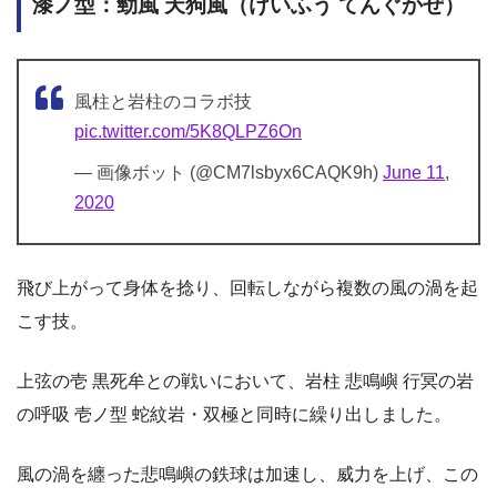
漆ノ型：勁風 天狗風（けいふう てんぐかぜ）
風柱と岩柱のコラボ技
pic.twitter.com/5K8QLPZ6On
— 画像ボット (@CM7lsbyx6CAQK9h)
June 11,
2020
飛び上がって身体を捻り、回転しながら複数の風の渦を起
こす技。
上弦の壱 黒死牟との戦いにおいて、岩柱 悲鳴嶼 行冥の岩
の呼吸 壱ノ型 蛇紋岩・双極と同時に繰り出しました。
風の渦を纏った悲鳴嶼の鉄球は加速し、威力を上げ、この