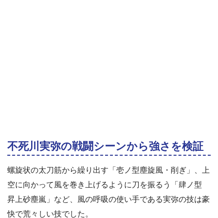
不死川実弥の戦闘シーンから強さを検証
螺旋状の太刀筋から繰り出す「壱ノ型塵旋風・削ぎ」、上
空に向かって風を巻き上げるように刀を振るう「肆ノ型
昇上砂塵嵐」など、風の呼吸の使い手である実弥の技は豪
快で荒々しい技でした。