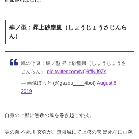
肆ノ型：昇上砂塵嵐（しょうじょうさじんら
ん）
風の呼吸：肆ノ型 昇上砂塵嵐（しょうじょうさ
じんらん）
pic.twitter.com/NQ9ffNJ9Zs
— 画像ぼっと (@gazou____4bot)
August 6,
2019
自身の上部に無数の風を巻き起こす技。
実の弟 不死川 玄弥が、無限城にて上弦の壱 黒死牟に両腕