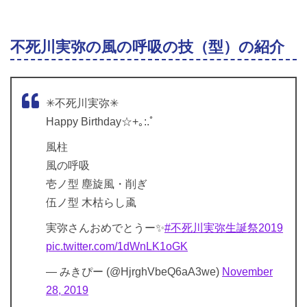
不死川実弥の風の呼吸の技（型）の紹介
✳︎不死川実弥✳︎
Happy Birthday☆+｡:.ﾟ
風柱
風の呼吸
壱ノ型 塵旋風・削ぎ
伍ノ型 木枯らし颪
実弥さんおめでとうー✨
#不死川実弥生誕祭2019
pic.twitter.com/1dWnLK1oGK
— みきぴー (@HjrghVbeQ6aA3we)
November
28, 2019