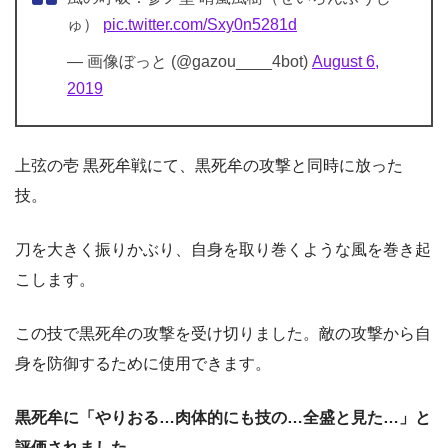
ゅ）
pic.twitter.com/Sxy0n5281d
— 画像ぼっと (@gazou____4bot)
August 6,
2019
上弦の壱 黒死牟戦にて、黒死牟の攻撃と同時に放った
技。
刀を大きく振りかぶり、自身を取り巻くような風を巻き起
こします。
この技で黒死牟の攻撃を受け切りました。敵の攻撃から自
身を防御するために使用できます。
黒死牟に「やりおる…肉体的にも技の…全盛と見た…」と
評価されました。