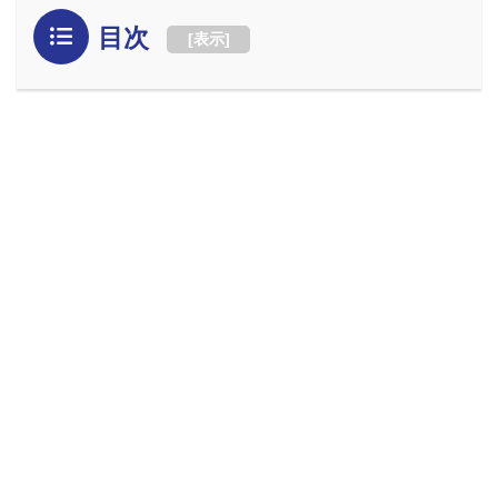
目次
[
表示
]