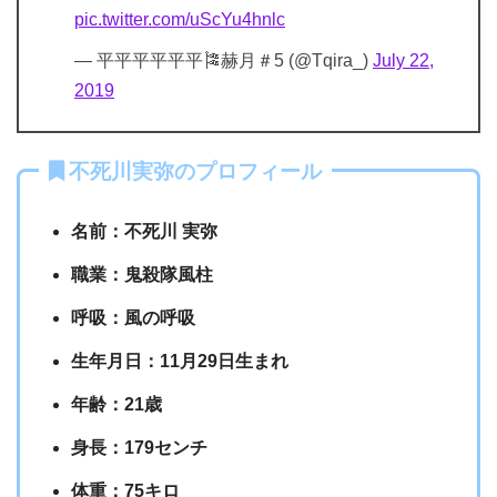
pic.twitter.com/uScYu4hnlc
— 平平平平平平🎏赫月＃5 (@Tqira_)
July 22,
2019
不死川実弥のプロフィール
名前：不死川 実弥
職業：鬼殺隊風柱
呼吸：風の呼吸
生年月日：11月29日生まれ
年齢：21歳
身長：179センチ
体重：75キロ