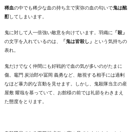
稀血
の中でも稀少な血の持ち主で実弥の血の匂いで
鬼は酩
酊
してしまいます。
鬼に対して人一倍強い敵意を向けています。羽織に
「殺」
の文字を入れているのは、
「鬼は皆殺し」
という気持ちの
表れ。
鬼だけでなく仲間にも好戦的で血の気が多いのがたまに
傷。竈門 炭治郎や冨岡 義勇など、敵視する相手には過剰
なほど暴力的な言動を見せます。しかし、鬼殺隊当主の産
屋敷 耀哉を慕っていて、お館様の前では礼節をわきまえ
た態度をとります。