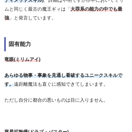
ティメットスキル)
、詳細は不明ですが作中においてミリ
ムと同じく最古の魔王ギィは「
大罪系の能力の中でも最
強
」と発言しています。
固有能力
竜眼(ミリムアイ)
あらゆる物事・事象を見通し看破するユニークスキルで
す。
遠距離魔法も直ぐに感知できてしまいます。
ただし自分に都合の悪いものは目に入りません。
竜星拡散爆(ドラゴ・バスター)