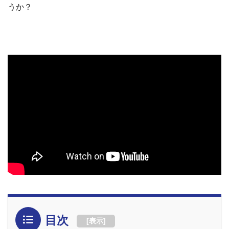
うか？
目次
[
表示
]