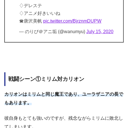
♢デレステ
♢アニメ好きいいね
☎唐沢美帆
pic.twitter.com/BjrznmDUPW
— のりぴ＠アニ垢 (@wanumyu)
July 15, 2020
戦闘シーン①ミリム対カリオン
カリオンはミリムと同じ魔王であり、ユーラザニアの長で
もあります。
彼自身もとても強いのですが、残念ながらミリムに敗北し
てしまいます。