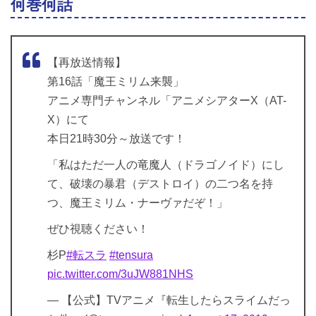
何巻何話
【再放送情報】
第16話「魔王ミリム来襲」
アニメ専門チャンネル「アニメシアターX（AT-
X）にて
本日21時30分～放送です！
「私はただ一人の竜魔人（ドラゴノイド）にし
て、破壊の暴君（デストロイ）の二つ名を持
つ、魔王ミリム・ナーヴァだぞ！」
ぜひ視聴ください！
杉P
#転スラ
#tensura
pic.twitter.com/3uJW881NHS
— 【公式】TVアニメ『転生したらスライムだっ