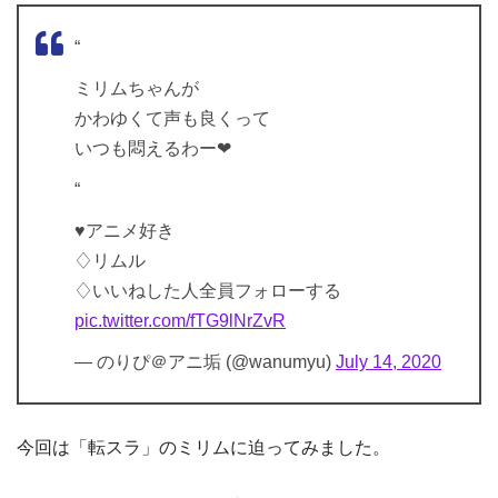
“
ミリムちゃんが
かわゆくて声も良くって
いつも悶えるわー❤
“
♥アニメ好き
♢リムル
♢いいねした人全員フォローする
pic.twitter.com/fTG9lNrZvR
— のりぴ＠アニ垢 (@wanumyu)
July 14, 2020
今回は「転スラ」のミリムに迫ってみました。