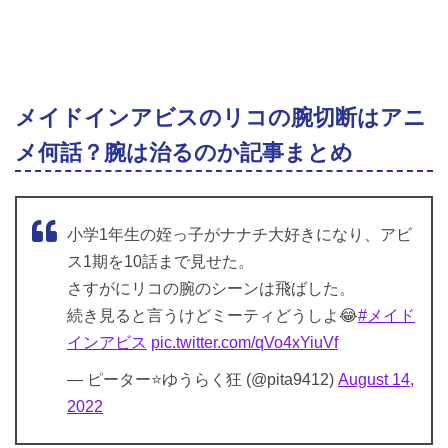
メイドインアビスのリコの腕切断はアニ
メ何話？腕は治るのか記事まとめ
小学1年生の姪っ子がナナチ大好きになり、アビ
ス1期を10話まで見せた。
さすがにリコの腕のシーンは飛ばした。
続き見ると言うけどミーティどうしよ😂
#メイド
インアビス
pic.twitter.com/qVo4xYiuVf
— ピーター⭐️ゆうらく狂 (@pita9412)
August 14,
2022