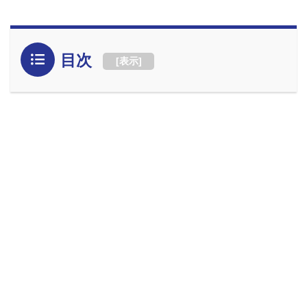
目次
[
表示
]