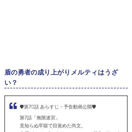
盾の勇者の成り上がりメルティはうざ
い？
🛡️第7⃣話 あらすじ・予告動画公開🛡️
第7話「無限迷宮」
見知らぬ牢獄で目覚めた尚文。