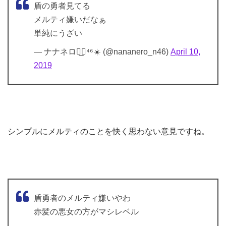
盾の勇者見てる
メルティ嫌いだなぁ
単純にうざい
— ナナネロ◢͟￨⁴⁶☀️ (@nananero_n46)
April 10,
2019
シンプルにメルティのことを快く思わない意見ですね。
盾勇者のメルティ嫌いやわ
赤髪の悪女の方がマシレベル