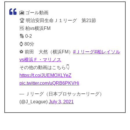
🎦 ゴール動画
🏆 明治安田生命Ｊ１リーグ 第21節
🆚 柏vs横浜FM
🔢 0-2
⌚️ 80分
⚽️ 前田 大然（横浜FM）
#Ｊリーグ
#柏レイソル
vs横浜Ｆ・マリノス
その他の動画はこちら👇
https://t.co/JUEMOXLYeZ
pic.twitter.com/uQRB6PKVHi
— Ｊリーグ（日本プロサッカーリーグ）
(@J_League)
July 3, 2021