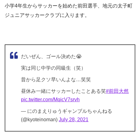
小学4年生からサッカーを始めた前田選手、地元の太子町
ジュニアサッカークラブに入ります。
だいぜん、ゴール決めた😭
実は同じ中学の同級生（笑）
昔から足クソ早いんよな…笑笑
昼休み一緒にサッカーしたことある笑
#前田大然
pic.twitter.com/MqicV7srvh
— にのまえりゅうギャンブルちゃんねる
(@kyoteinoman)
July 28, 2021