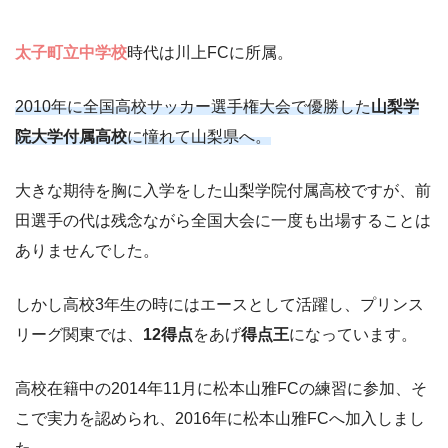
太子町立中学校
時代は川上FCに所属。
2010年に全国高校サッカー選手権大会で優勝した
山梨学
院大学付属高校
に憧れて山梨県へ。
大きな期待を胸に入学をした山梨学院付属高校ですが、前
田選手の代は残念ながら全国大会に一度も出場することは
ありませんでした。
しかし高校3年生の時にはエースとして活躍し、プリンス
リーグ関東では、
12得点
をあげ
得点王
になっています。
高校在籍中の2014年11月に松本山雅FCの練習に参加、そ
こで実力を認められ、2016年に松本山雅FCへ加入しまし