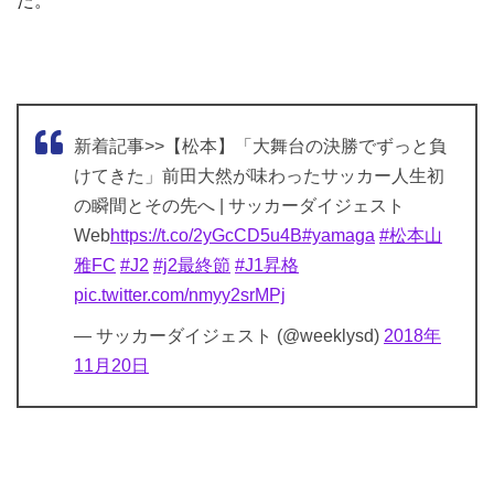
た。
新着記事>>【松本】「大舞台の決勝でずっと負
けてきた」前田大然が味わったサッカー人生初
の瞬間とその先へ | サッカーダイジェスト
Web
https://t.co/2yGcCD5u4B
#yamaga
#松本山
雅FC
#J2
#j2最終節
#J1昇格
pic.twitter.com/nmyy2srMPj
— サッカーダイジェスト (@weeklysd)
2018年
11月20日