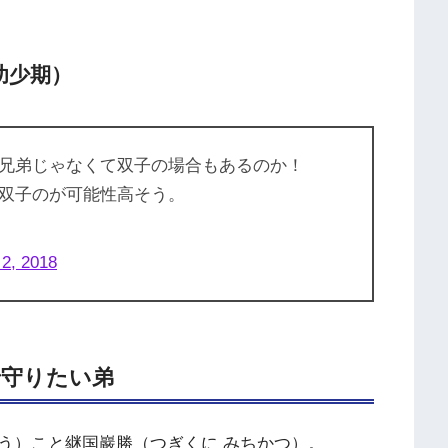
幼少期）
兄弟じゃなくて双子の場合もあるのか！
双子のが可能性高そう。
 2, 2018
で守りたい弟
う）こと継国巖勝（つぎくに みちかつ）。