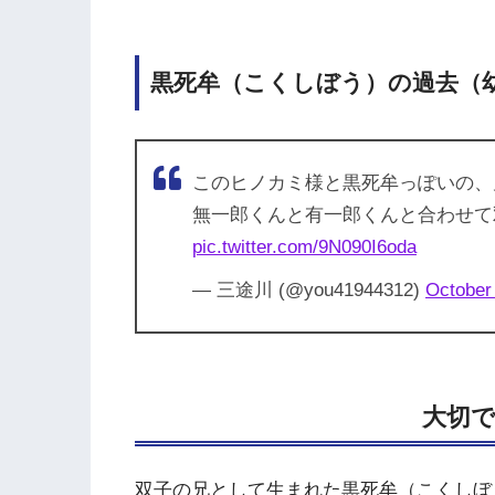
黒死牟（こくしぼう）の過去（
このヒノカミ様と黒死牟っぽいの、
無一郎くんと有一郎くんと合わせて
pic.twitter.com/9N090I6oda
— 三途川 (@you41944312)
October
大切
双子の兄として生まれた黒死牟（こくしぼ