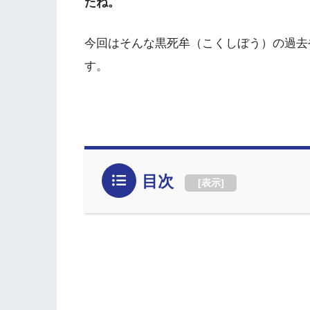
たね。
今回はそんな黒死牟（こくしぼう）の過去
す。
目次
[
表示
]