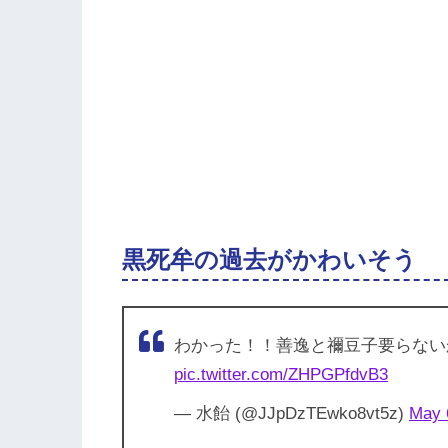
黒死牟の過去がかわいそう
わかった！！善逸と禰豆子要らない
pic.twitter.com/ZHPGPfdvB3
— 水飴 (@JJpDzTEwko8vt5z)
May 