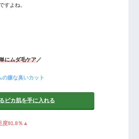
ですよね。
単にムダ毛ケア
／
ムの嫌な臭いカット
るピカ肌を手に入れる
度91.8％▲