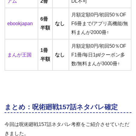
アム
2冊
DL不可
月額定額0円/初回50％OF
6冊
ebookjapan
なし
F6冊まで/アプリ高機能/無
半額
料まんが2000冊↑
月額定額0円/初回50％OF
1冊
まんが王国
なし
F1冊/毎日1pt/クーポン多
半額
数/無料まんが3000冊↑
まとめ：呪術廻戦157話ネタバレ確定
今回は呪術廻戦157話ネタバレ考察をご紹介させていただ
きました。