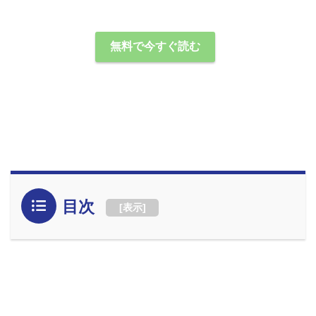
無料で今すぐ読む
目次
[
表示
]