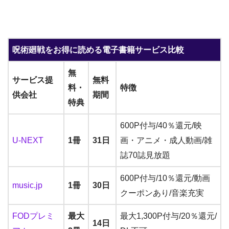
呪術廻戦をお得に読める電子書籍サービス比較
無
サービス提
無料
料・
特徴
供会社
期間
特典
600P付与/40％還元/映
U-NEXT
1冊
31日
画・アニメ・成人動画/雑
誌70誌見放題
600P付与/10％還元/動画
music.jp
1冊
30日
クーポンあり/音楽充実
FODプレミ
最大
最大1,300P付与/20％還元/
14日