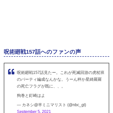
呪術廻戦157話へのファンの声
呪術廻戦157話見たー。これが死滅回游の虎杖班
のパーティ編成なんかな。うーん秤か星綺羅羅
の死亡フラグが既に、、。
狗巻と釘崎はよ
— カネシ@半ミニマリスト (@nbc_gt)
September 5, 2021