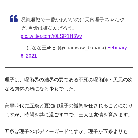
呪術廻戦で一番かわいいのは天内理子ちゃんや
ぞ｡声優は誰なんだろう｡
pic.twitter.com/r0LSR1H3Vv
— ばなな王👑🎸 (@chainsaw_banana)
February
6, 2021
理子は、呪術界の結界の要である不死の呪術師・天元の次
なる肉体の器になる少女でした。
高専時代に五条と夏油は理子の護衛を任されることになり
ますが、時間を共に過ごす中で、三人は友情を育みます。
五条は理子のボディーガードですが、理子が五条よりも