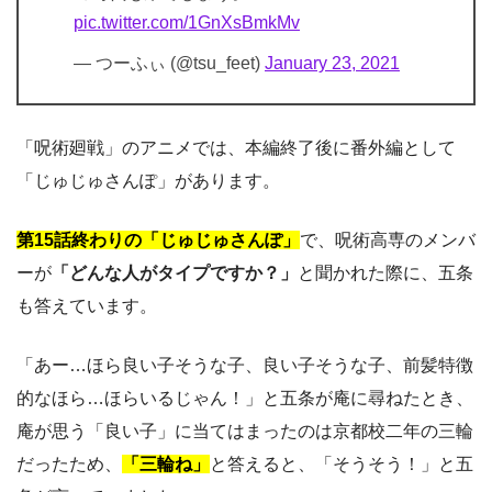
pic.twitter.com/1GnXsBmkMv
— つーふぃ (@tsu_feet)
January 23, 2021
「呪術廻戦」のアニメでは、本編終了後に番外編として
「じゅじゅさんぽ」があります。
第15話終わりの「じゅじゅさんぽ」
で、呪術高専のメンバ
ーが
「どんな人がタイプですか？」
と聞かれた際に、五条
も答えています。
「あー…ほら良い子そうな子、良い子そうな子、前髪特徴
的なほら…ほらいるじゃん！」と五条が庵に尋ねたとき、
庵が思う「良い子」に当てはまったのは京都校二年の三輪
だったため、
「三輪ね」
と答えると、「そうそう！」と五