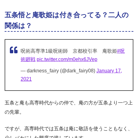
五条悟と庵歌姫は付き合ってる？二人の
関係は？
呪術高専準1級呪術師 京都校引率 庵歌姫
#呪
術廻戦
pic.twitter.com/m0ehx6JVep
— darkness_fairy (@dark_fairy08)
January 17,
2021
五条と庵も高専時代からの仲で、庵の方が五条より一つ上
の先輩。
ですが、高専時代では五条は庵に敬語を使うこともなく、
少しバカにした態度で接しています。