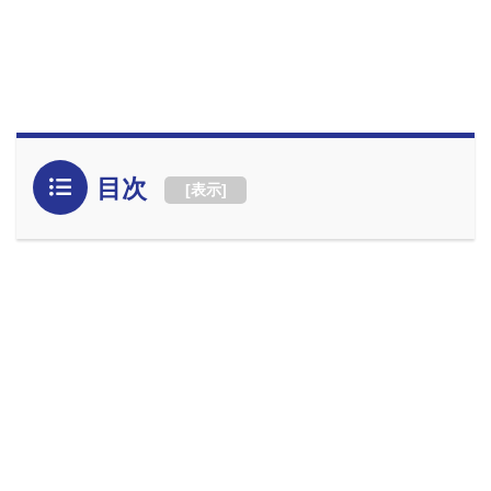
目次
[
表示
]