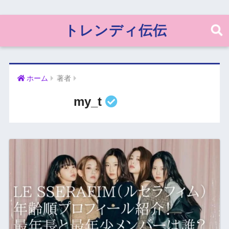
トレンディ伝伝
ホーム
著者
my_t